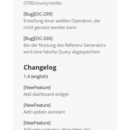
OTRS/znuny/otobo
[Bug][OC-299]
Erstellung einer weißen Operation, die
nicht genutzt werden kann
[Bug][OC-330]
Bei der Nutzung des Referenz Generators
wird eine falsche Query abgespeichert
Changelog
1.4 (english)
[NewFeature]
Add dashboard widget
[NewFeature]
Add update assistant
[NewFeature]
Add new operator allow/deny list