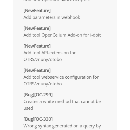
[NewFeature]
Add parameters in webhook
[NewFeature]
Add tool OpenCelium Add-on for i-doit
[NewFeature]
Add tool API-extension for
OTRS/znuny/otobo
[NewFeature]
Add tool webservice configuration for
OTRS/znuny/otobo
[Bug][OC-299]
Creates a white method that cannot be
used
[Bug][OC-330]
Wrong syntax generated on a query by