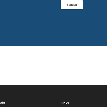
akt
Links