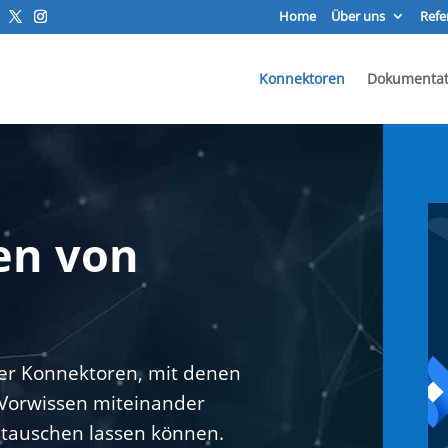
Home
Über uns
Refe
Konnektoren
Dokumentat
Vid
en von
Pla
er Konnektoren, mit denen
 Vorwissen miteinander
tauschen lassen können.