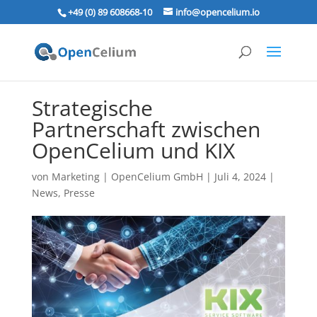
+49 (0) 89 608668‑10
info@opencelium.io
Strategische
Partnerschaft zwischen
OpenCelium und KIX
von
Marketing | OpenCelium GmbH
|
Juli 4, 2024
|
News
,
Presse