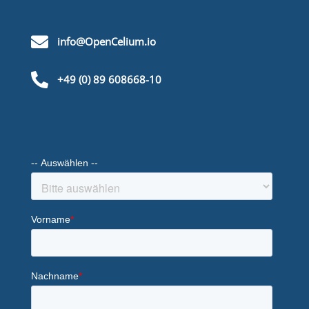

info@OpenCelium.io

+49 (0) 89 608668-10