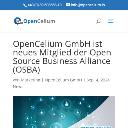
+49 (0) 89 608668‑10
info@opencelium.io
OpenCelium GmbH ist
neues Mitglied der Open
Source Business Alliance
(OSBA)
von
Marketing | OpenCelium GmbH
|
Sep. 4, 2024
|
News