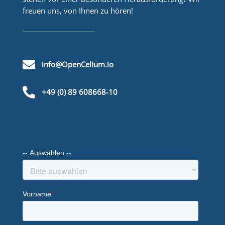
freuen uns, von Ihnen zu hören!

info@OpenCelium.io

+49 (0) 89 608668-10